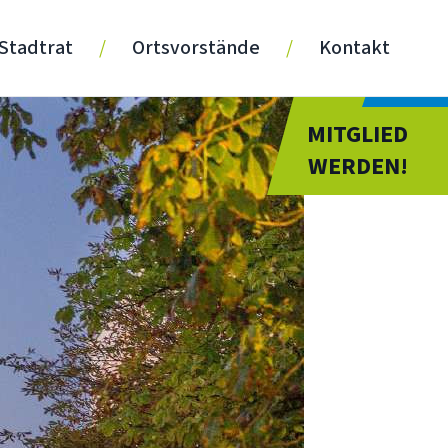
Stadtrat
/
Ortsvorstände
/
Kontakt
JETZT
MITGLIED
WERDEN!